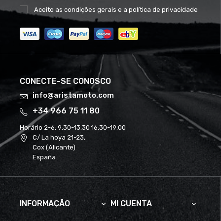
Aceito as
condições gerais
e a
política de privacidade
CONECTE-SE CONOSCO
info@aristamoto.com
+34 966 75 11 80
Horário 2-6:
9:30-13:30 16:30-19:00
C/ La hoya 21-23,
Cox (Alicante)
España
INFORMAÇÃO
MI CUENTA

