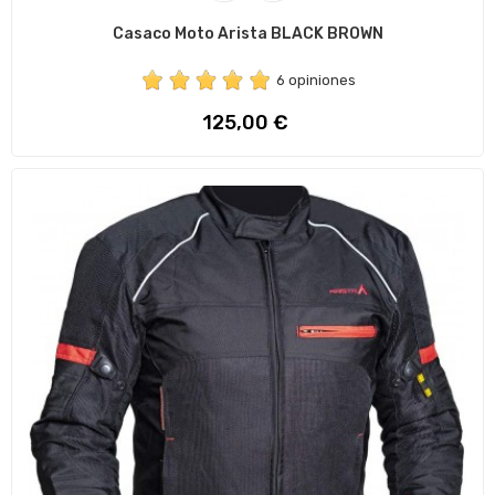
Casaco Moto Arista BLACK BROWN
6 opiniones
Preço
125,00 €