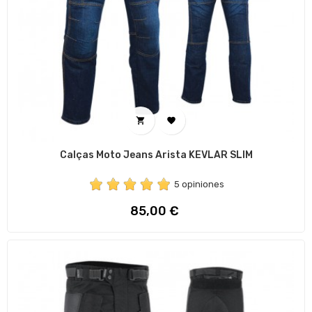


Calças Moto Jeans Arista KEVLAR SLIM
5 opiniones
Preço
85,00 €