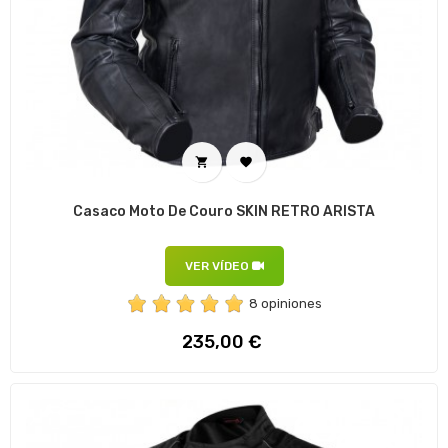


Casaco Moto De Couro SKIN RETRO ARISTA
VER VÍDEO
8 opiniones
Preço
235,00 €