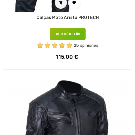


Calças Moto Arista PROTECH
VER VÍDEO
28 opiniones
Preço
115,00 €