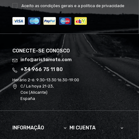
Aceito as
condições gerais
e a
política de privacidade
CONECTE-SE CONOSCO
info@aristamoto.com
+34 966 75 11 80
Horário 2-6:
9:30-13:30 16:30-19:00
C/ La hoya 21-23,
Cox (Alicante)
España
INFORMAÇÃO
MI CUENTA

