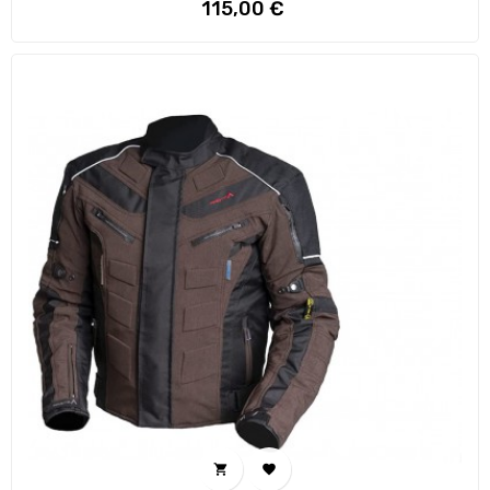
Preço
115,00 €

