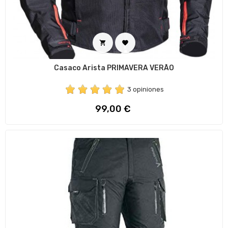


Casaco Arista PRIMAVERA VERÃO
3 opiniones
Preço
99,00 €