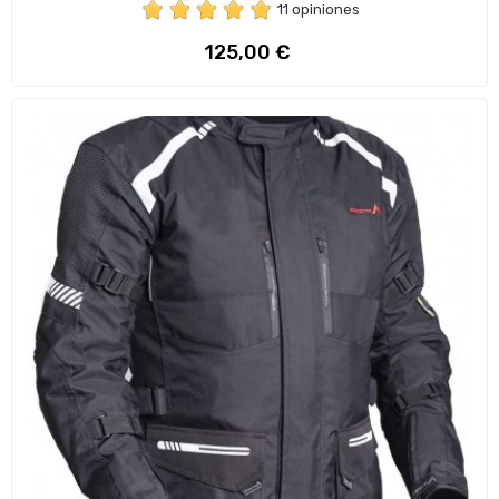
11 opiniones
Preço
125,00 €