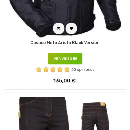


Casaco Moto Arista Black Version
VER VÍDEO
30 opiniones
Preço
135,00 €