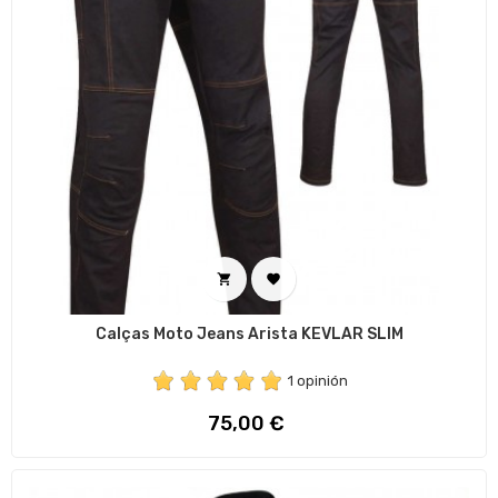


Calças Moto Jeans Arista KEVLAR SLIM
1 opinión
Preço
75,00 €