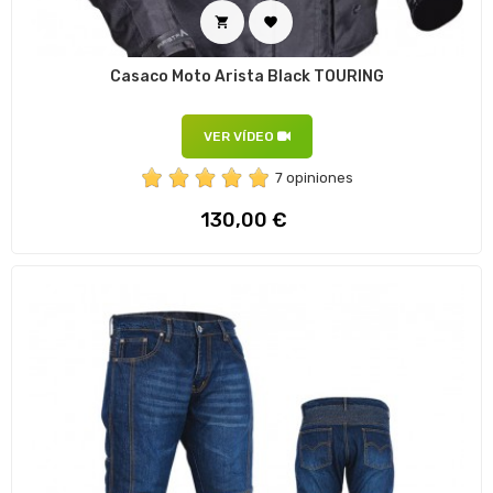


Casaco Moto Arista Black TOURING
VER VÍDEO
7 opiniones
Preço
130,00 €