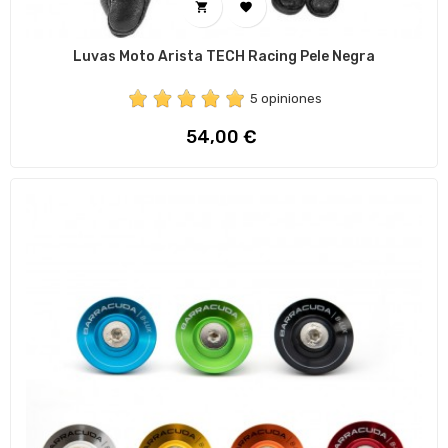


Luvas Moto Arista TECH Racing Pele Negra
5 opiniones
Preço
54,00 €