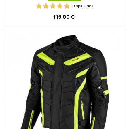
10 opiniones
Preço
115,00 €