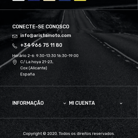
CONECTE-SE CONOSCO
info@aristamoto.com
+34 966 75 11 80
Horário 2-6:
9:30-13:30 16:30-19:00
C/ La hoya 21-23,
Cox (Alicante)
España
INFORMAÇÃO
MI CUENTA


Copyright © 2020. Todos os direitos reservados.