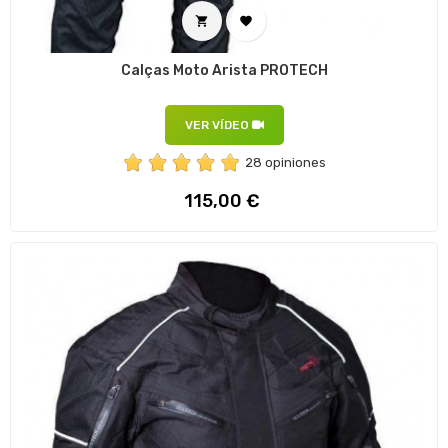


Calças Moto Arista PROTECH
VER VÍDEO
28 opiniones
Preço
115,00 €