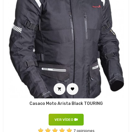


Casaco Moto Arista Black TOURING
VER VÍDEO
7 opiniones