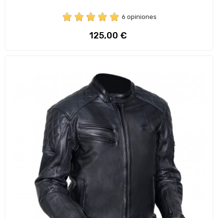
6 opiniones
Preço
125,00 €