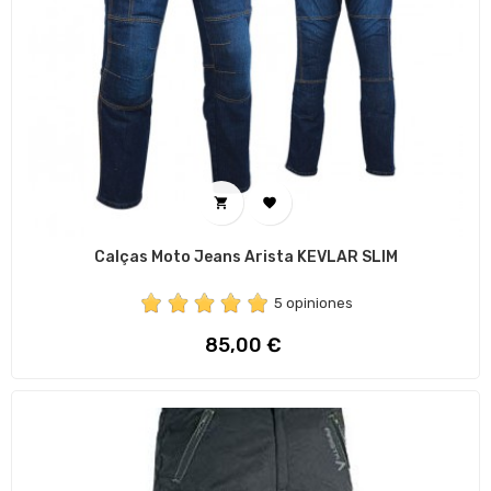


Calças Moto Jeans Arista KEVLAR SLIM
5 opiniones
Preço
85,00 €