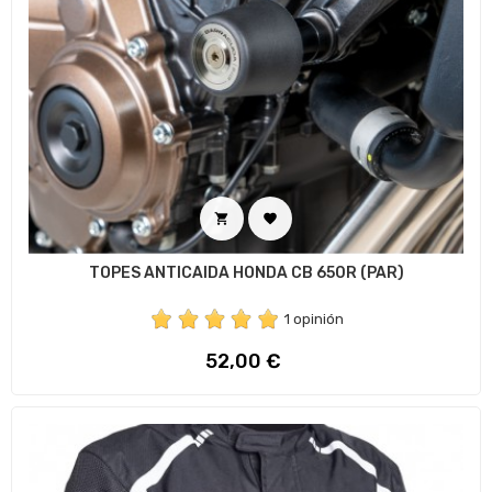


TOPES ANTICAIDA HONDA CB 650R (PAR)
1 opinión
Preço
52,00 €