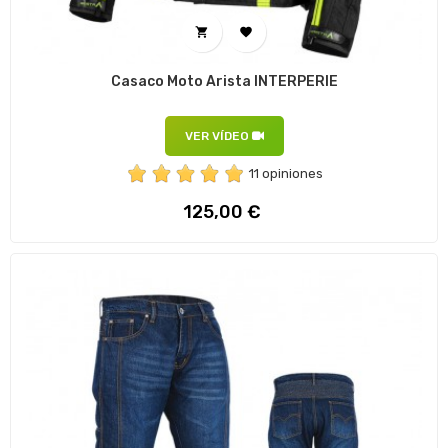


Casaco Moto Arista INTERPERIE
VER VÍDEO
11 opiniones
Preço
125,00 €