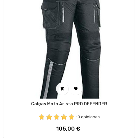


Calças Moto Arista PRO DEFENDER
10 opiniones
Preço
105,00 €