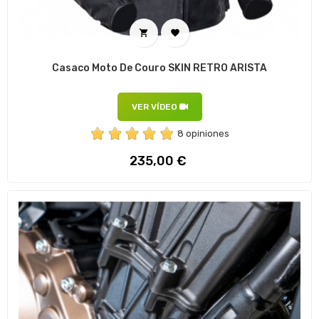


Casaco Moto De Couro SKIN RETRO ARISTA
VER VÍDEO
8 opiniones
Preço
235,00 €