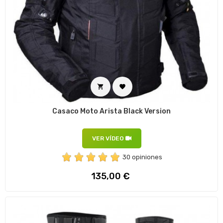


Casaco Moto Arista Black Version
VER VÍDEO
30 opiniones
Preço
135,00 €