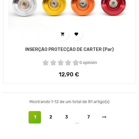


INSERÇÃO PROTECÇÃO DE CARTER (par)
0 opinión
Preço
12,90 €
Mostrando 1-12 de um total de 81 artigo(s)
1
2
3
7
…