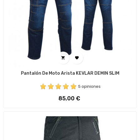


Pantalón De Moto Arista KEVLAR DEMIN SLIM
5 opiniones
Precio
85,00 €