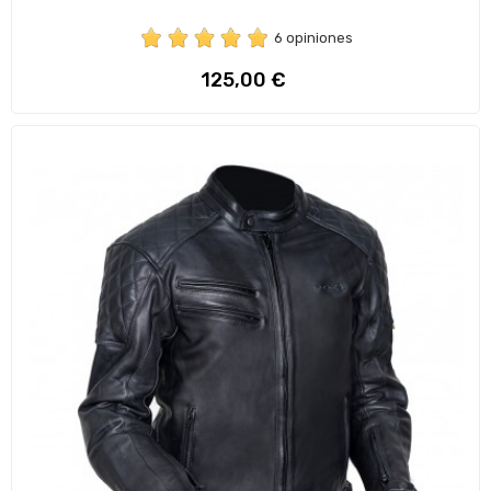
6 opiniones
Precio
125,00 €