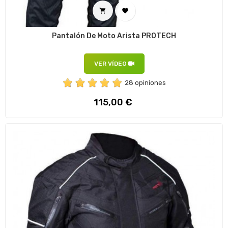


Pantalón De Moto Arista PROTECH
VER VÍDEO
28 opiniones
Precio
115,00 €