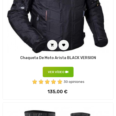


Chaqueta De Moto Arista BLACK VERSION
VER VÍDEO
30 opiniones
Precio
135,00 €