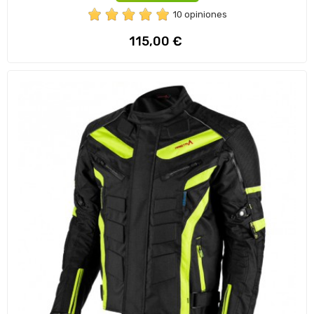
10 opiniones
Precio
115,00 €