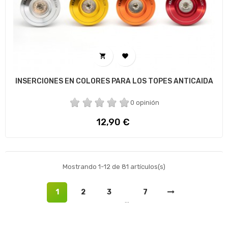


INSERCIONES EN COLORES PARA LOS TOPES ANTICAIDA
0 opinión
Precio
12,90 €
Mostrando 1-12 de 81 artículos(s)
1
2
3
7
…