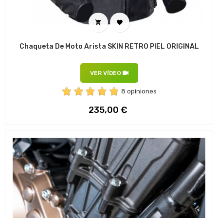


Chaqueta De Moto Arista SKIN RETRO PIEL ORIGINAL
VER VÍDEO
8 opiniones
Precio
235,00 €