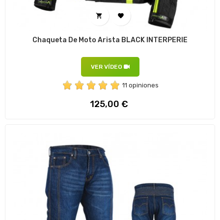


Chaqueta De Moto Arista BLACK INTERPERIE
VER VÍDEO
11 opiniones
Precio
125,00 €