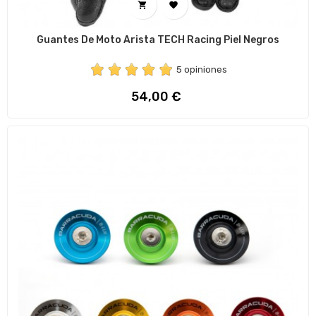


Guantes De Moto Arista TECH Racing Piel Negros
5 opiniones
Precio
54,00 €