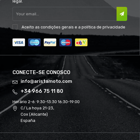
legal.
Aceito as
condições gerais
e a
política de privacidade
CONECTE-SE CONOSCO
info@aristamoto.com
+34 966 75 11 80
Horário 2-6:
9:30-13:30 16:30-19:00
C/ La hoya 21-23,
Cox (Alicante)
España