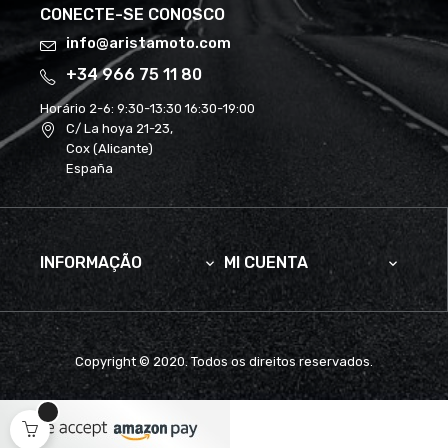
CONECTE-SE CONOSCO
info@aristamoto.com
+34 966 75 11 80
Horário 2-6:
9:30-13:30 16:30-19:00
C/ La hoya 21-23,
Cox (Alicante)
España
INFORMAÇÃO
MI CUENTA


Copyright © 2020. Todos os direitos reservados.