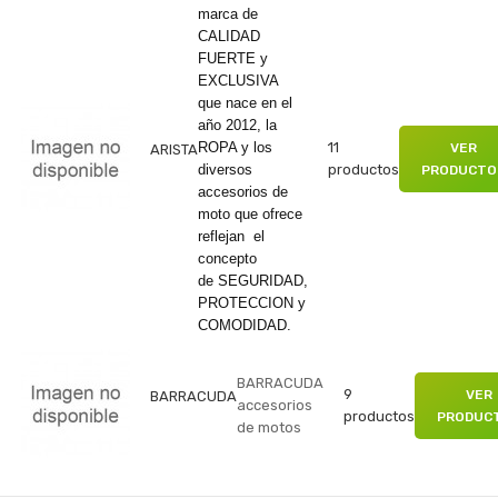
marca de
CALIDAD
FUERTE y
EXCLUSIVA
que nace en el
año 2012, la
ROPA y los
11
VER
ARISTA
diversos
productos
PRODUCTO
accesorios de
moto que ofrece
reflejan el
concepto
de SEGURIDAD,
PROTECCION y
COMODIDAD.
BARRACUDA
9
VER
BARRACUDA
accesorios
productos
PRODUC
de motos