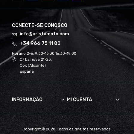
CONECTE-SE CONOSCO
info@aristamoto.com
+34 966 75 11 80
Horário 2-6:
9:30-13:30 16:30-19:00
C/ La hoya 21-23,
Cox (Alicante)
España
INFORMAÇÃO
MI CUENTA


Copyright © 2020. Todos os direitos reservados.