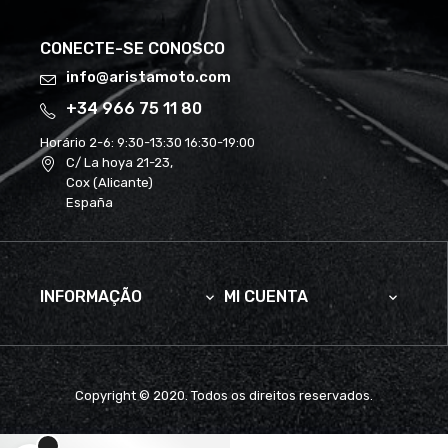
CONECTE-SE CONOSCO
info@aristamoto.com
+34 966 75 11 80
Horário 2-6:
9:30-13:30 16:30-19:00
C/ La hoya 21-23,
Cox (Alicante)
España
INFORMAÇÃO
MI CUENTA


Copyright © 2020. Todos os direitos reservados.