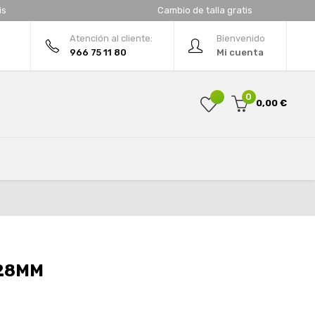
is
Cambio de talla gratis
Atención al cliente:
Bienvenido
966 75 11 80
Mi cuenta
0
0,00 €
 28MM