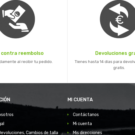
 contra reembolso
Devoluciones gr
mente al recibir tu pedido.
Tienes hasta 14 días para devolv
gratis.
CIÓN
MI CUENTA
osotros
Contáctanos
gal
Mi cuenta
Devoluciones, Cambios de talla
Mis direcciones