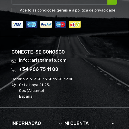
Aceito as
condições gerais
e a
política de privacidade
CONECTE-SE CONOSCO
info@aristamoto.com
+34 966 75 11 80
Horário 2-6:
9:30-13:30 16:30-19:00
C/ La hoya 21-23,
Cox (Alicante)
España
INFORMAÇÃO
MI CUENTA

