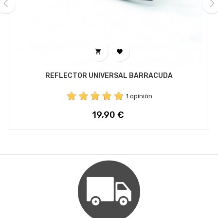
‹
›


REFLECTOR UNIVERSAL BARRACUDA
1 opinión
Preço
19,90 €