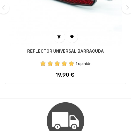
‹
›


REFLECTOR UNIVERSAL BARRACUDA
1 opinión
Precio
19,90 €