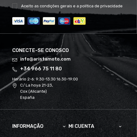
Aceito as
condições gerais
e a
política de privacidade
CONECTE-SE CONOSCO
info@aristamoto.com
+34 966 75 11 80
Horário 2-6:
9:30-13:30 16:30-19:00
C/ La hoya 21-23,
Cox (Alicante)
España
INFORMAÇÃO
MI CUENTA

