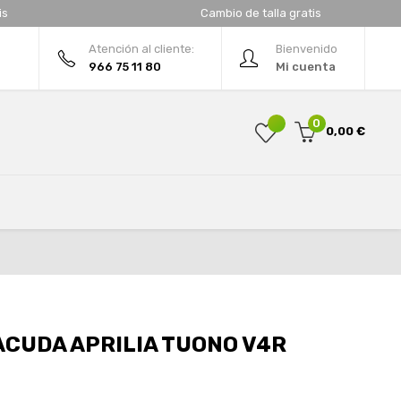
is
Cambio de talla gratis
Atención al cliente:
Bienvenido
966 75 11 80
Mi cuenta
0
0,00 €
ACUDA APRILIA TUONO V4R