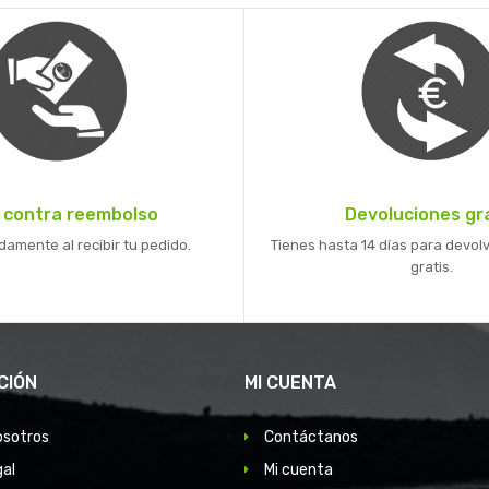
 contra reembolso
Devoluciones gr
mente al recibir tu pedido.
Tienes hasta 14 días para devolv
gratis.
CIÓN
MI CUENTA
osotros
Contáctanos
gal
Mi cuenta