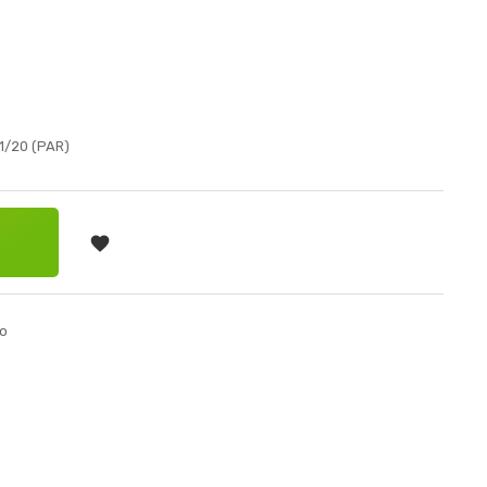
1/20 (PAR)

TA
o