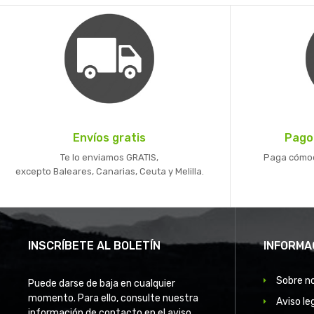
Envíos gratis
Pago
Te lo enviamos GRATIS,
Paga cómoda
excepto Baleares, Canarias, Ceuta y Melilla.
INSCRÍBETE AL BOLETÍN
INFORMA
Sobre n
Puede darse de baja en cualquier
momento. Para ello, consulte nuestra
Aviso le
información de contacto en el aviso