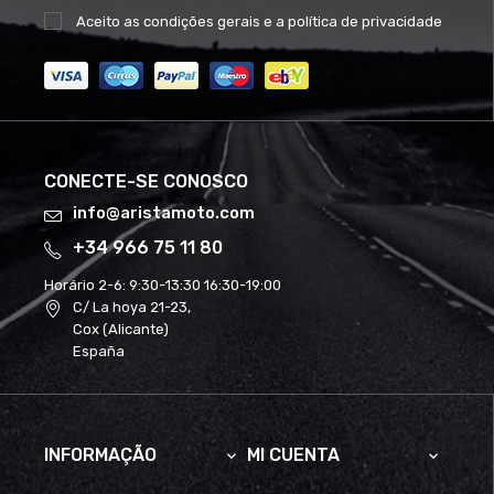
Aceito as
condições gerais
e a
política de privacidade
CONECTE-SE CONOSCO
info@aristamoto.com
+34 966 75 11 80
Horário 2-6:
9:30-13:30 16:30-19:00
C/ La hoya 21-23,
Cox (Alicante)
España
INFORMAÇÃO
MI CUENTA

