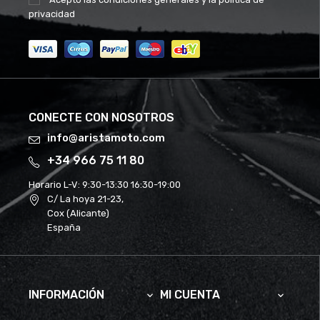
privacidad
CONECTE CON NOSOTROS
info@aristamoto.com
+34 966 75 11 80
Horario L-V:
9:30-13:30 16:30-19:00
C/ La hoya 21-23,
Cox (Alicante)
España
INFORMACIÓN
MI CUENTA

