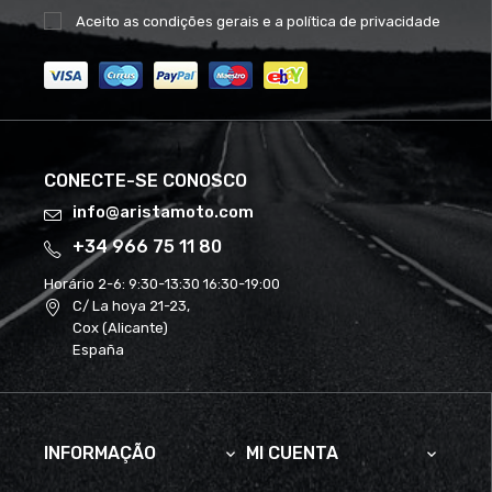
Aceito as
condições gerais
e a
política de privacidade
CONECTE-SE CONOSCO
info@aristamoto.com
+34 966 75 11 80
Horário 2-6:
9:30-13:30 16:30-19:00
C/ La hoya 21-23,
Cox (Alicante)
España
INFORMAÇÃO
MI CUENTA

