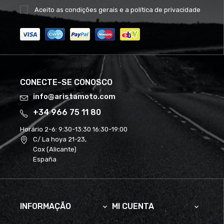
Aceito as
condições gerais
e a
política de privacidade
CONECTE-SE CONOSCO
info@aristamoto.com
+34 966 75 11 80
Horário 2-6:
9:30-13:30 16:30-19:00
C/ La hoya 21-23,
Cox (Alicante)
España
INFORMAÇÃO
MI CUENTA

