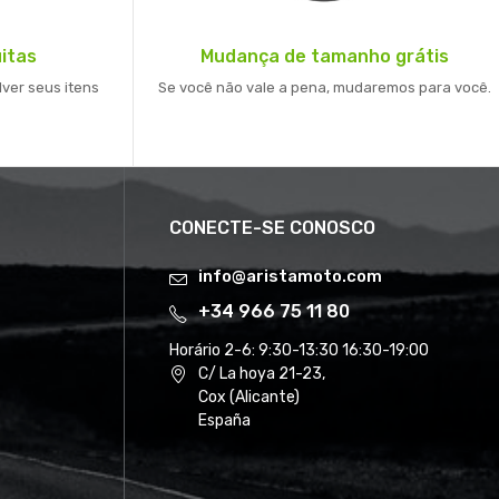
itas
Mudança de tamanho grátis
lver seus itens
Se você não vale a pena, mudaremos para você.
CONECTE-SE CONOSCO
info@aristamoto.com
+34 966 75 11 80
Horário 2-6:
9:30-13:30 16:30-19:00
C/ La hoya 21-23,
Cox (Alicante)
España