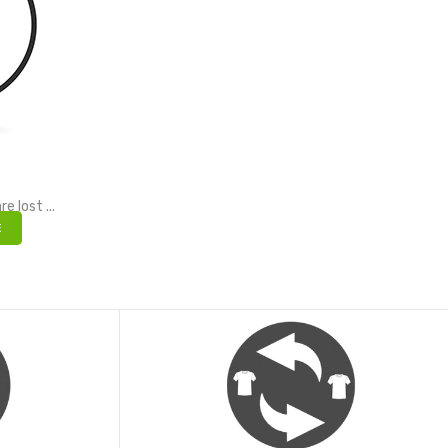
re lost ...
E