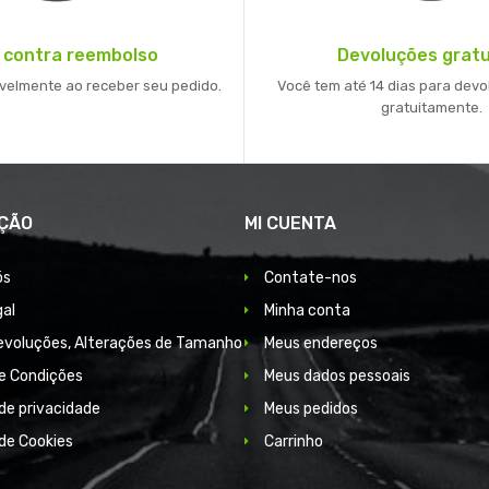
 contra reembolso
Devoluções gratu
velmente ao receber seu pedido.
Você tem até 14 dias para devo
gratuitamente.
ÇÃO
MI CUENTA
ós
Contate-nos
gal
Minha conta
Devoluções, Alterações de Tamanho
Meus endereços
e Condições
Meus dados pessoais
 de privacidade
Meus pedidos
 de Cookies
Carrinho