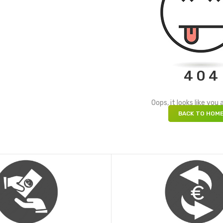
4 0 4
Oops, it looks like you a
BACK TO HOM