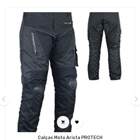
‹
›


Calças Moto Arista PROTECH