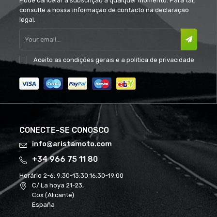
Pode cancelar a subscrição a qualquer momento. Para tal,
consulte a nossa informação de contacto na declaração
legal.
Aceito as
condições gerais
e a
política de privacidade
CONECTE-SE CONOSCO
info@aristamoto.com
+34 966 75 11 80
Horário 2-6:
9:30-13:30 16:30-19:00
C/ La hoya 21-23,
Cox (Alicante)
España