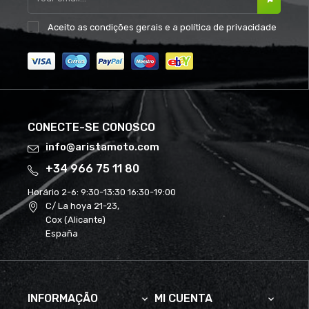
Aceito as
condições gerais
e a
política de privacidade
CONECTE-SE CONOSCO
info@aristamoto.com
+34 966 75 11 80
Horário 2-6:
9:30-13:30 16:30-19:00
C/ La hoya 21-23,
Cox (Alicante)
España
INFORMAÇÃO
MI CUENTA

