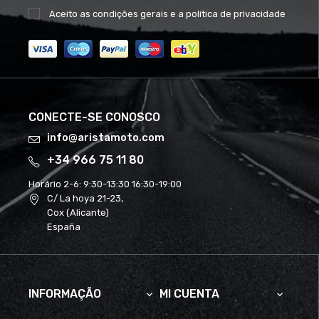
Aceito as
condições gerais
e a
política de privacidade
CONECTE-SE CONOSCO
info@aristamoto.com
+34 966 75 11 80
Horário 2-6:
9:30-13:30 16:30-19:00
C/ La hoya 21-23,
Cox (Alicante)
España
INFORMAÇÃO
MI CUENTA

