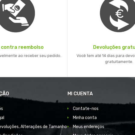
 contra reembolso
Devoluções gratu
velmente ao receber seu pedido.
Você tem até 14 dias para devo
gratuitamente.
ÇÃO
MI CUENTA
ós
Contate-nos
gal
Minha conta
Devoluções, Alterações de Tamanho
Meus endereços