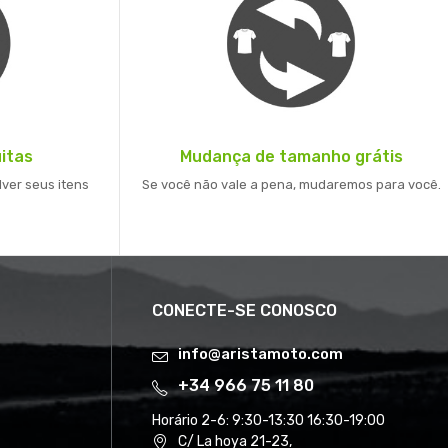
itas
Mudança de tamanho grátis
lver seus itens
Se você não vale a pena, mudaremos para você.
CONECTE-SE CONOSCO
info@aristamoto.com
+34 966 75 11 80
Horário 2-6:
9:30-13:30 16:30-19:00
C/ La hoya 21-23,