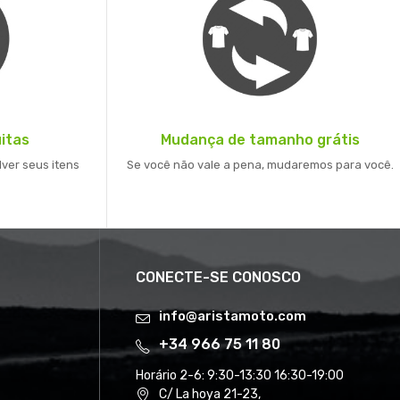
itas
Mudança de tamanho grátis
lver seus itens
Se você não vale a pena, mudaremos para você.
CONECTE-SE CONOSCO
info@aristamoto.com
+34 966 75 11 80
Horário 2-6:
9:30-13:30 16:30-19:00
C/ La hoya 21-23,