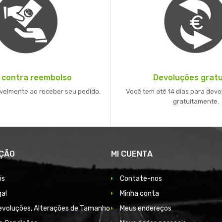
 contra reembolso
Devoluções gratu
velmente ao receber seu pedido.
Você tem até 14 dias para devo
gratuitamente.
ÇÃO
MI CUENTA
ós
Contate-nos
gal
Minha conta
Devoluções, Alterações de Tamanho
Meus endereços