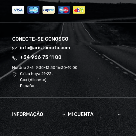
CONECTE-SE CONOSCO
info@aristamoto.com
+34 966 75 11 80
Horário 2-6:
9:30-13:30 16:30-19:00
C/ La hoya 21-23,
Cox (Alicante)
España
INFORMAÇÃO
MI CUENTA

