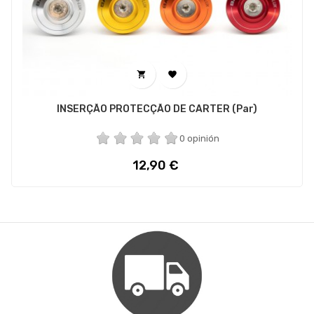


INSERÇÃO PROTECÇÃO DE CARTER (par)
0 opinión
Preço
12,90 €