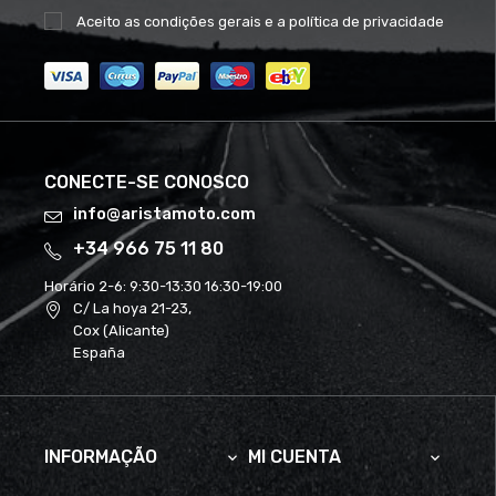
Aceito as
condições gerais
e a
política de privacidade
CONECTE-SE CONOSCO
info@aristamoto.com
+34 966 75 11 80
Horário 2-6:
9:30-13:30 16:30-19:00
C/ La hoya 21-23,
Cox (Alicante)
España
INFORMAÇÃO
MI CUENTA

