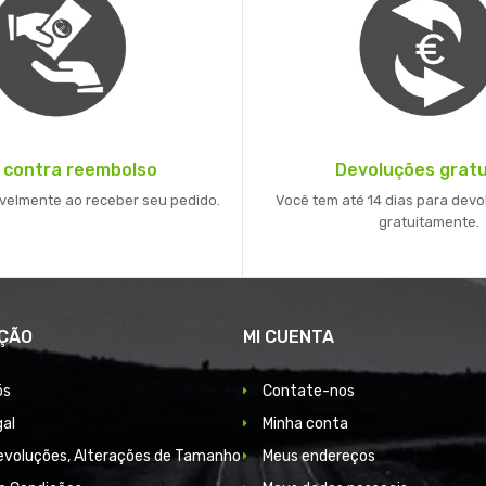
 contra reembolso
Devoluções gratu
velmente ao receber seu pedido.
Você tem até 14 dias para devo
gratuitamente.
ÇÃO
MI CUENTA
ós
Contate-nos
gal
Minha conta
Devoluções, Alterações de Tamanho
Meus endereços