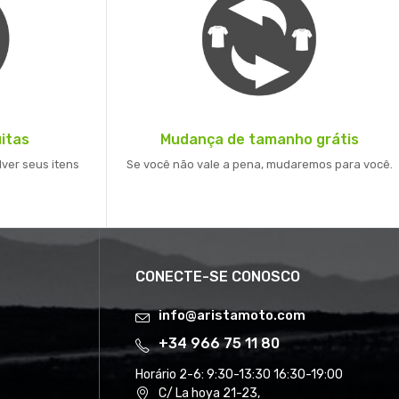
itas
Mudança de tamanho grátis
lver seus itens
Se você não vale a pena, mudaremos para você.
CONECTE-SE CONOSCO
info@aristamoto.com
+34 966 75 11 80
Horário 2-6:
9:30-13:30 16:30-19:00
C/ La hoya 21-23,