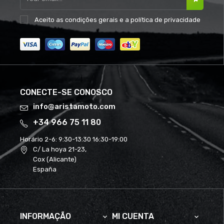
Aceito as
condições gerais
e a
política de privacidade
CONECTE-SE CONOSCO
info@aristamoto.com
+34 966 75 11 80
Horário 2-6:
9:30-13:30 16:30-19:00
C/ La hoya 21-23,
Cox (Alicante)
España
INFORMAÇÃO
MI CUENTA

