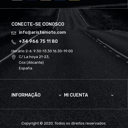
CONECTE-SE CONOSCO
info@aristamoto.com
+34 966 75 11 80
Horário 2-6:
9:30-13:30 16:30-19:00
C/ La hoya 21-23,
Cox (Alicante)
España
INFORMAÇÃO
MI CUENTA


Copyright © 2020. Todos os direitos reservados.