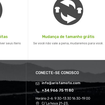
itas
Mudança de tamanho grátis
lver seus itens
Se você não vale a pena, mudaremos para você.
CONECTE-SE CONOSCO
info@aristamoto.com
+34 966 75 11 80
Horário 2-6:
9:30-13:30 16:30-19:00
C/ La hoya 21-23,