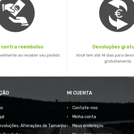
 contra reembolso
Devoluções gratu
velmente ao receber seu pedido.
Você tem até 14 dias para devo
gratuitamente.
ÇÃO
MI CUENTA
ós
Contate-nos
gal
Minha conta
Devoluções, Alterações de Tamanho
Meus endereços