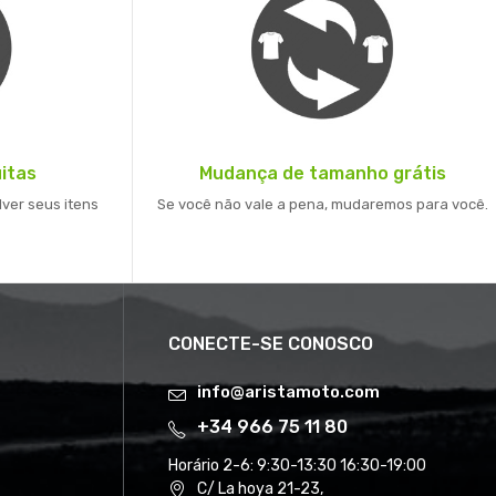
itas
Mudança de tamanho grátis
lver seus itens
Se você não vale a pena, mudaremos para você.
CONECTE-SE CONOSCO
info@aristamoto.com
+34 966 75 11 80
Horário 2-6:
9:30-13:30 16:30-19:00
C/ La hoya 21-23,