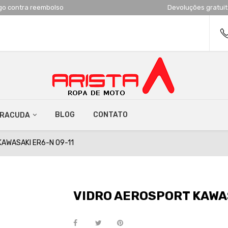
go contra reembolso
Devoluções gratui
BLOG
CONTATO
RRACUDA
AWASAKI ER6-N 09-11
VIDRO AEROSPORT KAWAS