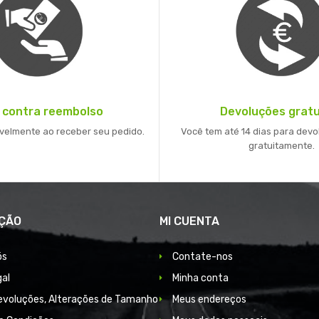
 contra reembolso
Devoluções gratu
velmente ao receber seu pedido.
Você tem até 14 dias para devo
gratuitamente.
ÇÃO
MI CUENTA
ós
Contate-nos
gal
Minha conta
Devoluções, Alterações de Tamanho
Meus endereços