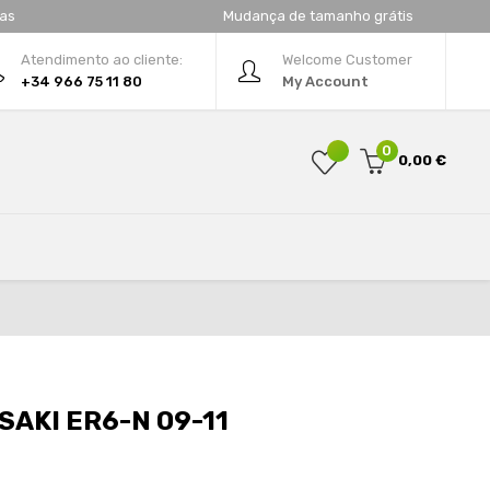
tas
Mudança de tamanho grátis
Atendimento ao cliente:
Welcome Customer
+34 966 75 11 80
My Account
0
0,00 €
AKI ER6-N 09-11