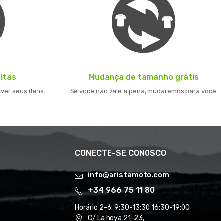
itas
Mudança de tamanho grátis
lver seus itens
Se você não vale a pena, mudaremos para você.
CONECTE-SE CONOSCO
info@aristamoto.com
+34 966 75 11 80
Horário 2-6:
9:30-13:30 16:30-19:00
C/ La hoya 21-23,