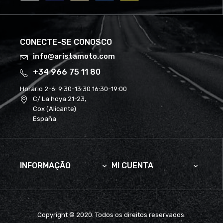
CONECTE-SE CONOSCO
info@aristamoto.com
+34 966 75 11 80
Horário 2-6:
9:30-13:30 16:30-19:00
C/ La hoya 21-23,
Cox (Alicante)
España
INFORMAÇÃO
MI CUENTA


Copyright © 2020. Todos os direitos reservados.