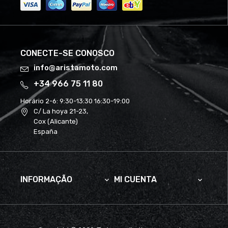
CONECTE-SE CONOSCO
info@aristamoto.com
+34 966 75 11 80
Horário 2-6:
9:30-13:30 16:30-19:00
C/ La hoya 21-23,
Cox (Alicante)
España
INFORMAÇÃO
MI CUENTA

