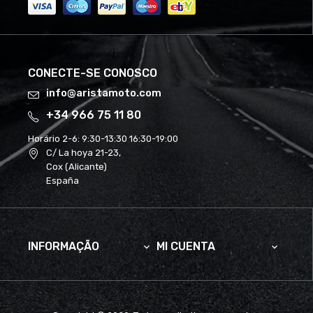
CONECTE-SE CONOSCO
info@aristamoto.com
+34 966 75 11 80
Horário 2-6:
9:30-13:30 16:30-19:00
C/ La hoya 21-23,
Cox (Alicante)
España
INFORMAÇÃO
MI CUENTA

