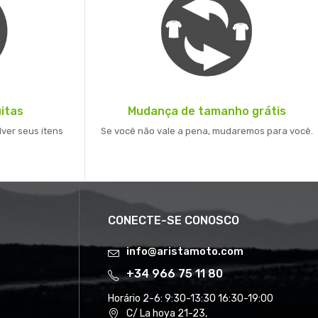
itas
Mudança de tamanho grátis
lver seus itens
Se você não vale a pena, mudaremos para você.
CONECTE-SE CONOSCO
info@aristamoto.com
+34 966 75 11 80
Horário 2-6:
9:30-13:30 16:30-19:00
C/ La hoya 21-23,