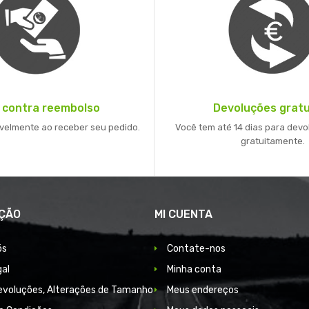
 contra reembolso
Devoluções gratu
velmente ao receber seu pedido.
Você tem até 14 dias para devo
gratuitamente.
ÇÃO
MI CUENTA
ós
Contate-nos
gal
Minha conta
Devoluções, Alterações de Tamanho
Meus endereços