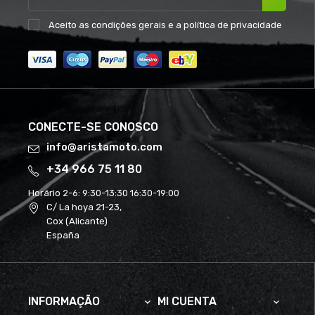
Aceito as
condições gerais
e a
política de privacidade
CONECTE-SE CONOSCO
info@aristamoto.com
+34 966 75 11 80
Horário 2-6:
9:30-13:30 16:30-19:00
C/ La hoya 21-23,
Cox (Alicante)
España
INFORMAÇÃO
MI CUENTA

