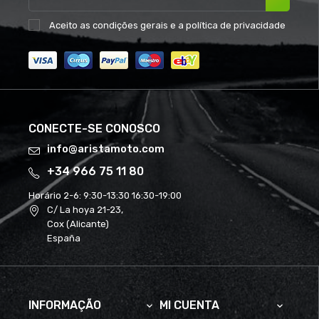
Aceito as
condições gerais
e a
política de privacidade
CONECTE-SE CONOSCO
info@aristamoto.com
+34 966 75 11 80
Horário 2-6:
9:30-13:30 16:30-19:00
C/ La hoya 21-23,
Cox (Alicante)
España
INFORMAÇÃO
MI CUENTA

