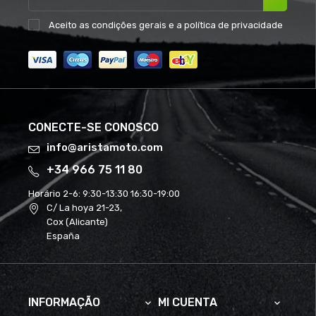
Aceito as
condições gerais
e a
política de privacidade
CONECTE-SE CONOSCO
info@aristamoto.com
+34 966 75 11 80
Horário 2-6:
9:30-13:30 16:30-19:00
C/ La hoya 21-23,
Cox (Alicante)
España
INFORMAÇÃO
MI CUENTA

