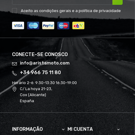
Aceito as
condições gerais
e a
política de privacidade
CONECTE-SE CONOSCO
info@aristamoto.com
+34 966 75 11 80
Horário 2-6:
9:30-13:30 16:30-19:00
C/ La hoya 21-23,
Cox (Alicante)
España
INFORMAÇÃO
MI CUENTA

