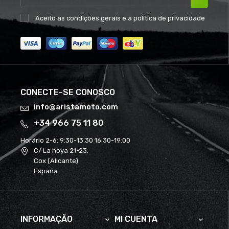
Aceito as
condições gerais
e a
política de privacidade
CONECTE-SE CONOSCO
info@aristamoto.com
+34 966 75 11 80
Horário 2-6:
9:30-13:30 16:30-19:00
C/ La hoya 21-23,
Cox (Alicante)
España
INFORMAÇÃO
MI CUENTA

