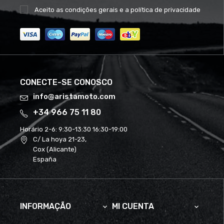
Aceito as
condições gerais
e a
política de privacidade
CONECTE-SE CONOSCO
info@aristamoto.com
+34 966 75 11 80
Horário 2-6:
9:30-13:30 16:30-19:00
C/ La hoya 21-23,
Cox (Alicante)
España
INFORMAÇÃO
MI CUENTA

