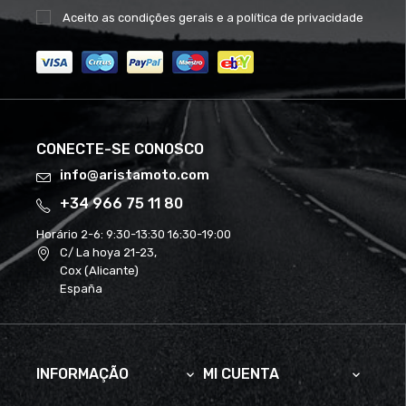
Aceito as
condições gerais
e a
política de privacidade
CONECTE-SE CONOSCO
info@aristamoto.com
+34 966 75 11 80
Horário 2-6:
9:30-13:30 16:30-19:00
C/ La hoya 21-23,
Cox (Alicante)
España
INFORMAÇÃO
MI CUENTA

