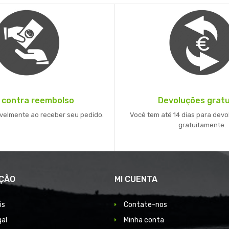
 contra reembolso
Devoluções gratu
velmente ao receber seu pedido.
Você tem até 14 dias para devo
gratuitamente.
ÇÃO
MI CUENTA
ós
Contate-nos
gal
Minha conta