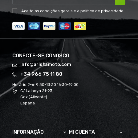
Aceito as
condições gerais
e a
política de privacidade
CONECTE-SE CONOSCO
info@aristamoto.com
+34 966 75 11 80
Horário 2-6:
9:30-13:30 16:30-19:00
C/ La hoya 21-23,
Cox (Alicante)
España
INFORMAÇÃO
MI CUENTA

