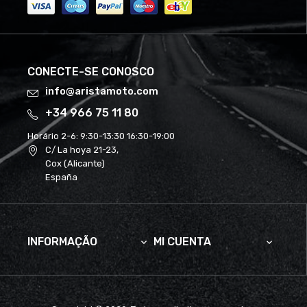
CONECTE-SE CONOSCO
info@aristamoto.com
+34 966 75 11 80
Horário 2-6:
9:30-13:30 16:30-19:00
C/ La hoya 21-23,
Cox (Alicante)
España
INFORMAÇÃO
MI CUENTA

