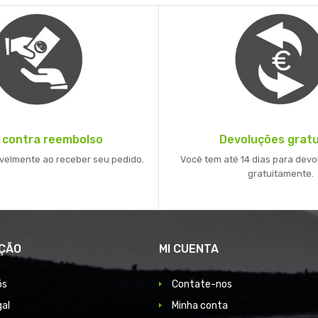
 contra reembolso
Devoluções gratu
velmente ao receber seu pedido.
Você tem até 14 dias para devo
gratuitamente.
ÇÃO
MI CUENTA
ós
Contate-nos
gal
Minha conta