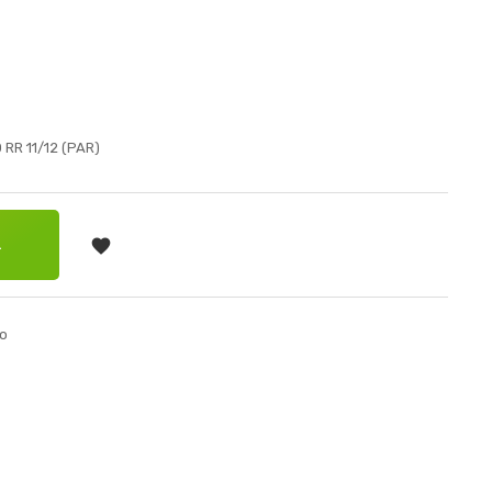
RR 11/12 (PAR)

RRINHO
o