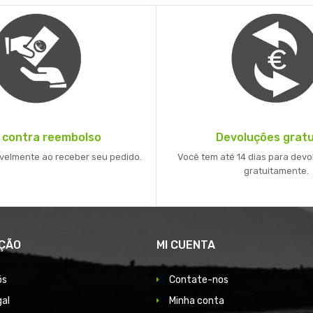
 contra reembolso
Devoluções gratu
velmente ao receber seu pedido.
Você tem até 14 dias para devo
gratuitamente.
ÇÃO
MI CUENTA
ós
Contate-nos
gal
Minha conta